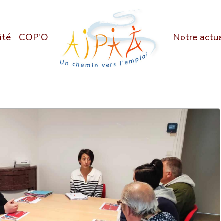
ité
COP'O
Notre actua