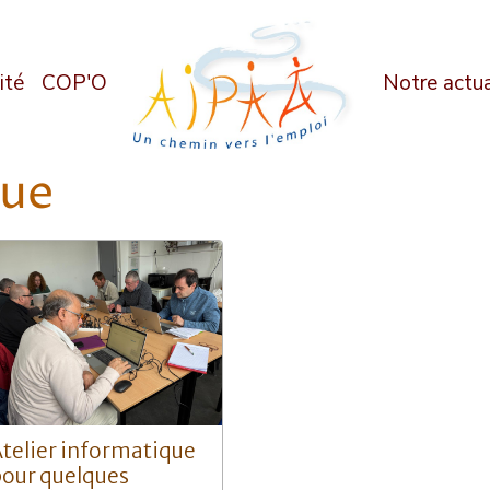
ité
COP'O
Notre actua
que
telier informatique
our quelques