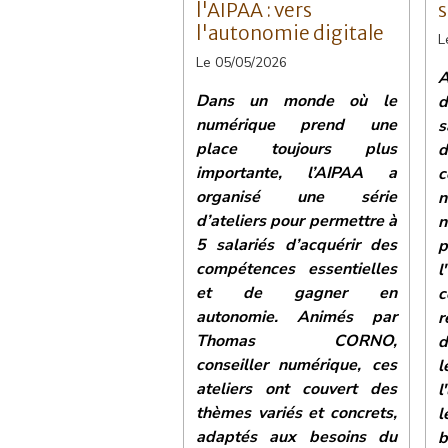
l'AIPAA : vers
s
l'autonomie digitale
L
Le 05/05/2026
A
Dans un monde où le
numérique prend une
place toujours plus
importante, l’AIPAA a
c
organisé une série
n
d’ateliers pour permettre à
n
5 salariés d’acquérir des
p
compétences essentielles
l
et de gagner en
autonomie. Animés par
r
Thomas CORNO,
d
conseiller numérique, ces
l
ateliers ont couvert des
l
thèmes variés et concrets,
l
adaptés aux besoins du
b