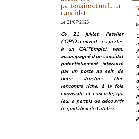
partenaire et un futur
S
candidat
-
Le 21/07/2026
L
Ce 21 juillet, l'atelier
U
COP'O a ouvert ses portes
a
à un CAP'Emploi, venu
A
accompagné d'un candidat
l
potentiellement intéressé
d
par un poste au sein de
notre structure. Une
q
rencontre riche, à la fois
conviviale et concrète, qui
p
leur a permis de découvrir
e
le quotidien de l'atelier.
p