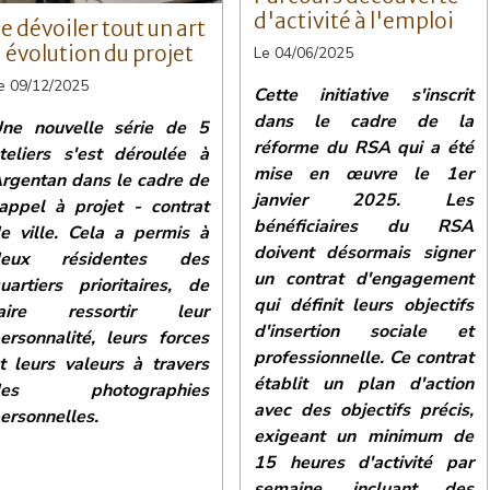
d'activité à l'emploi
e dévoiler tout un art
 évolution du projet
Le 04/06/2025
e 09/12/2025
Cette initiative s'inscrit
dans le cadre de la
ne nouvelle série de 5
réforme du RSA qui a été
teliers s'est déroulée à
mise en œuvre le 1er
rgentan dans le cadre de
janvier 2025. Les
'appel à projet - contrat
bénéficiaires du RSA
e ville. Cela a permis à
doivent désormais signer
deux résidentes des
un contrat d'engagement
uartiers prioritaires, de
qui définit leurs objectifs
faire ressortir leur
d'insertion sociale et
ersonnalité, leurs forces
professionnelle. Ce contrat
t leurs valeurs à travers
établit un plan d'action
des photographies
avec des objectifs précis,
ersonnelles.
exigeant un minimum de
15 heures d'activité par
semaine, incluant des