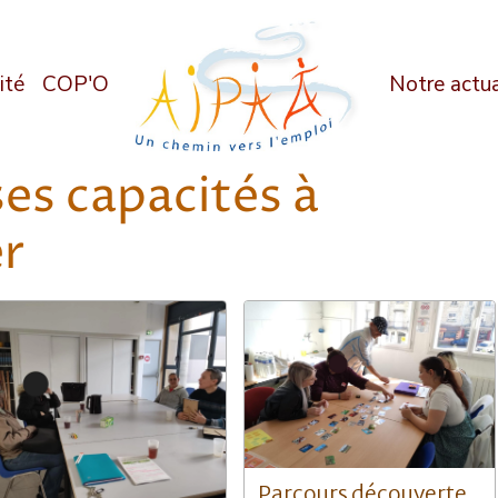
ité
COP'O
Notre actua
es capacités à
r
Parcours découverte