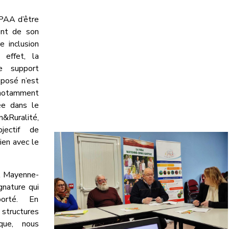
IPAA d’être
nt de son
e inclusion
 effet, la
e support
posé n’est
 notamment
ée dans le
Ruralité,
jectif de
ien avec le
A Mayenne-
gnature qui
porté. En
structures
ique, nous