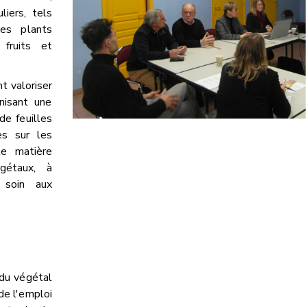
liers, tels
es plants
 fruits et
t valoriser
nisant une
de feuilles
es sur les
te matière
gétaux, à
e soin aux
 du végétal
de l'emploi