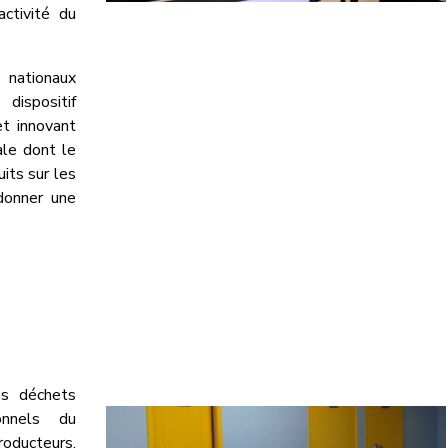
ctivité du
 nationaux
positif
et innovant
ale dont le
its sur les
 donner une
es déchets
onnels du
ducteurs,