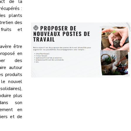
act de la
récupérés :
des plants
ntretien des
fruits et
'avère être
 proposé en
pper des
aire autour
es produits
 le nouvel
lidaires),
oduire plus
dans son
inement en
iers et de